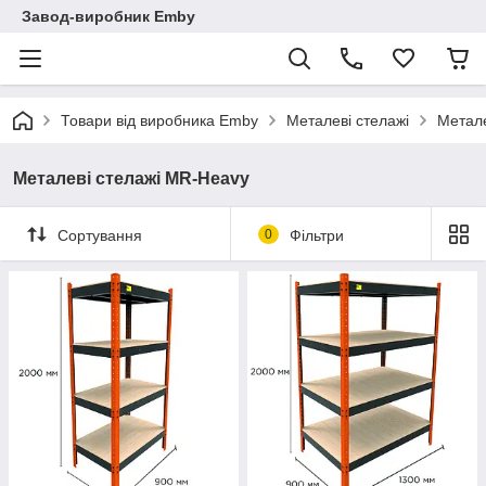
Завод-виробник Emby
Товари від виробника Emby
Металеві стелажі
Метале
Металеві стелажі MR-Heavy
Сортування
0
Фільтри