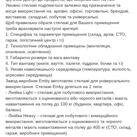
Умовно стелажі поділяються залежно від призначення та
місця використання на: архівні, офісні, торговельні, брендові,
виставкові, складські, побутові та універсальні.
Щоб правильно обрати стелажі для Вашого приміщення
треба враховувати наступні критерії:
1. Специфіка та параметри приміщення (склад, архів, СТО,
гараж, логістичний центр і т.і)
2. Технологічне обладнання приміщень (вентиляція,
опалення, освітлення)
3. Габаритні розміри та вага вантажу
4. Тип вантажу (книги, взуття, палети, піддони, бочки та т.і)
5. Умови навколишнього середовища (температура, вологість,
агресивні середовища)
Завод-виробник Emby виготовляє стелажі для універсального
використання. Стелажі Emby діляться на 2 типи:
- Лінійка Light – стелажі для побутового використання,
виготовляються з оцинкованого або чорного металів і мають
навантаження на полку до 100 кг (будинок, квартира, офіс,
балкон).
- Лінійка Heavy – стелажі для побутового і комерційного
використання, виготовляються з оцинкованого та чорного
металів і мають навантаження на полку до 400 кг (СТО, склад,
гараж, виробничі приміщення).