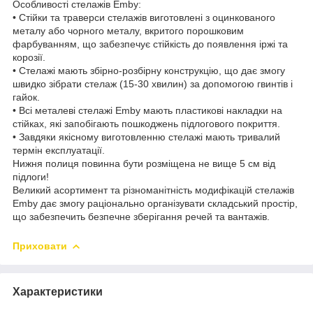
Особливості стелажів Emby:
• Стійки та траверси стелажів виготовлені з оцинкованого
металу або чорного металу, вкритого порошковим
фарбуванням, що забезпечує стійкість до появлення іржі та
корозії.
• Стелажі мають збірно-розбірну конструкцію, що дає змогу
швидко зібрати стелаж (15-30 хвилин) за допомогою гвинтів і
гайок.
• Всі металеві стелажі Emby мають пластикові накладки на
стійках, які запобігають пошкоджень підлогового покриття.
• Завдяки якісному виготовленню стелажі мають тривалий
термін експлуатації.
Нижня полиця повинна бути розміщена не вище 5 см від
підлоги!
Великий асортимент та різноманітність модифікацій стелажів
Emby дає змогу раціонально організувати складський простір,
що забезпечить безпечне зберігання речей та вантажів.
Приховати
Характеристики