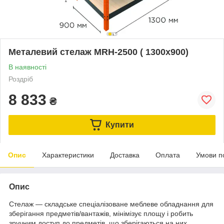
Металевий стелаж MRH-2500 ( 1300x900)
В наявності
Роздріб
8 833
₴
Купити
Опис
Характеристики
Доставка
Оплата
Умови п
Опис
Стелаж — складське спеціалізоване меблеве обладнання для
зберігання предметів/вантажів, мінімізує площу і робить
зручним доступ до предметів, що зберігаються на них.