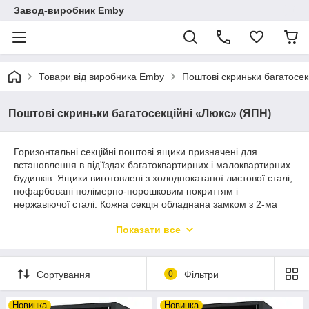
Завод-виробник Emby
Товари від виробника Emby
Поштові скриньки багатосекц
Поштові скриньки багатосекційні «Люкс» (ЯПН)
Горизонтальні секційні поштові ящики призначені для
встановлення в під'їздах багатоквартирних і малоквартирних
будинків. Ящики виготовлені з холоднокатаної листової сталі,
пофарбовані полімерно-порошковим покриттям і
нержавіючої сталі. Кожна секція обладнана замком з 2-ма
ключами. Корпус поштової скриньки зібрано без
Показати все
застосування зварювання. Компактна модель для невеликих
приміщень. Відкриття дверцят відбувається горизонтально.
Сортування
0
Фільтри
Новинка
Новинка