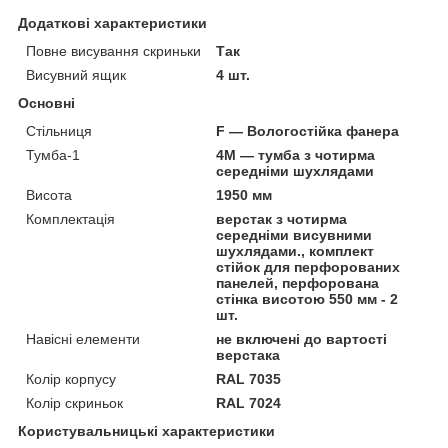
Додаткові характеристики
Повне висування скриньки
Так
Висувний ящик
4 шт.
Основні
Стільниця
F — Вологостійка фанера
Тумба-1
4M — тумба з чотирма
середніми шухлядами
Висота
1950 мм
Комплектація
верстак з чотирма
середніми висувними
шухлядами., комплект
стійок для перфорованих
панелей, перфорована
стінка висотою 550 мм - 2
шт.
Навісні елементи
не включені до вартості
верстака
Колір корпусу
RAL 7035
Колір скриньок
RAL 7024
Користувальницькі характеристики