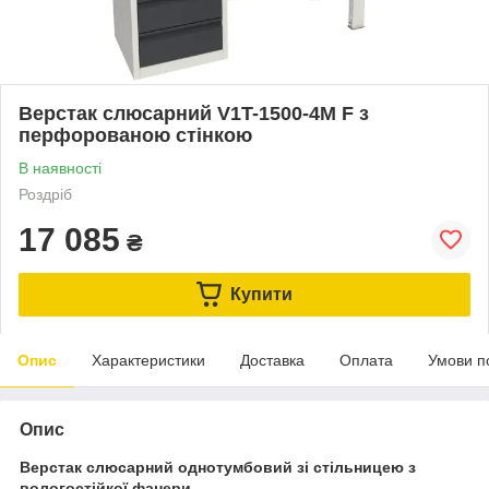
Верстак слюсарний V1T-1500-4M F з
перфорованою стінкою
В наявності
Роздріб
17 085
₴
Купити
Опис
Характеристики
Доставка
Оплата
Умови п
Опис
Верстак слюсарний однотумбовий зі стільницею з
вологостійкої фанери