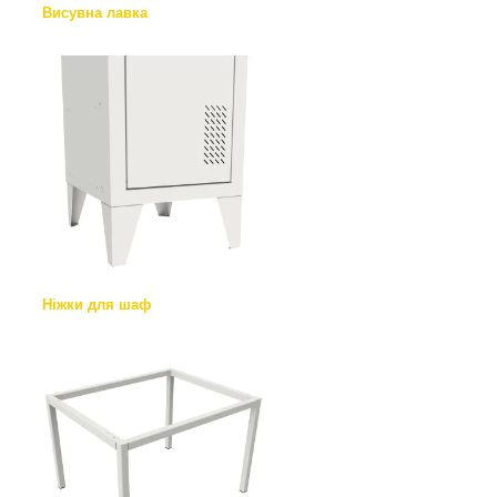
Висувна лавка
Ніжки для шаф