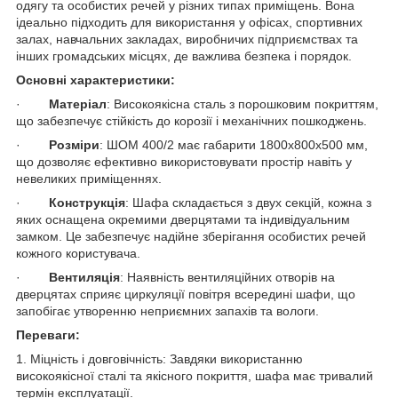
одягу та особистих речей у різних типах приміщень. Вона
ідеально підходить для використання у офісах, спортивних
залах, навчальних закладах, виробничих підприємствах та
інших громадських місцях, де важлива безпека і порядок.
Основні характеристики:
·
Матеріал
: Високоякісна сталь з порошковим покриттям,
що забезпечує стійкість до корозії і механічних пошкоджень.
·
Розміри
: ШОМ 400/2 має габарити 1800х800х500 мм,
що дозволяє ефективно використовувати простір навіть у
невеликих приміщеннях.
·
Конструкція
: Шафа складається з двух секцій, кожна з
яких оснащена окремими дверцятами та індивідуальним
замком. Це забезпечує надійне зберігання особистих речей
кожного користувача.
·
Вентиляція
: Наявність вентиляційних отворів на
дверцятах сприяє циркуляції повітря всередині шафи, що
запобігає утворенню неприємних запахів та вологи.
Переваги:
1. Міцність і довговічність: Завдяки використанню
високоякісної сталі та якісного покриття, шафа має тривалий
термін експлуатації.