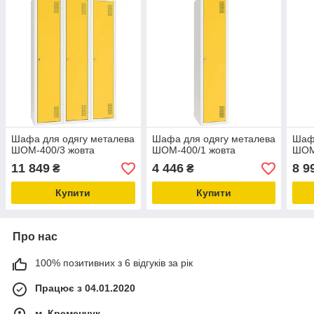
Шафа для одягу металева
Шафа для одягу металева
Шафа
ШОМ-400/3 жовта
ШОМ-400/1 жовта
ШОМ
11 849
4 446
8 9
₴
₴
Купити
Купити
Про нас
100% позитивних з 6 відгуків за рік
Працює з 04.01.2020
м. Кременчук