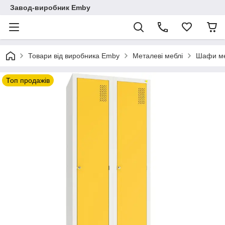
Завод-виробник Emby
Товари від виробника Emby
Металеві меблі
Шафи ме
Топ продажів