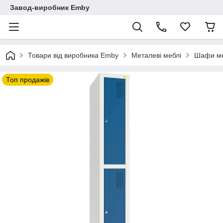
Завод-виробник Emby
Товари від виробника Emby
Металеві меблі
Шафи ме
Топ продажів