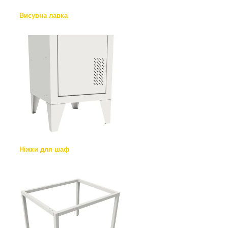
Висувна лавка
Ніжки для шаф