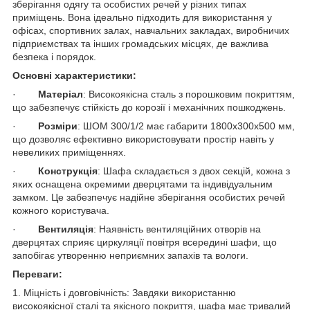
зберігання одягу та особистих речей у різних типах
приміщень. Вона ідеально підходить для використання у
офісах, спортивних залах, навчальних закладах, виробничих
підприємствах та інших громадських місцях, де важлива
безпека і порядок.
Основні характеристики:
·
Матеріал
: Високоякісна сталь з порошковим покриттям,
що забезпечує стійкість до корозії і механічних пошкоджень.
·
Розміри
: ШОМ 300/1/2 має габарити 1800х300х500 мм,
що дозволяє ефективно використовувати простір навіть у
невеликих приміщеннях.
·
Конструкція
: Шафа складається з двох секцій, кожна з
яких оснащена окремими дверцятами та індивідуальним
замком. Це забезпечує надійне зберігання особистих речей
кожного користувача.
·
Вентиляція
: Наявність вентиляційних отворів на
дверцятах сприяє циркуляції повітря всередині шафи, що
запобігає утворенню неприємних запахів та вологи.
Переваги:
1. Міцність і довговічність: Завдяки використанню
високоякісної сталі та якісного покриття, шафа має тривалий