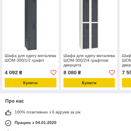
Шафа для одягу металева
Шафа для одягу металева
Шафа
ШОМ-300/1/2 графіт
ШОМ-300/2/4 графітові
ШОМ-
дверцята
двер
4 092
8 080
7 5
₴
₴
Купити
Купити
Про нас
100% позитивних з 6 відгуків за рік
Працює з 04.01.2020