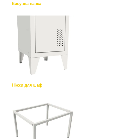
Висувна лавка
Ніжки для шаф