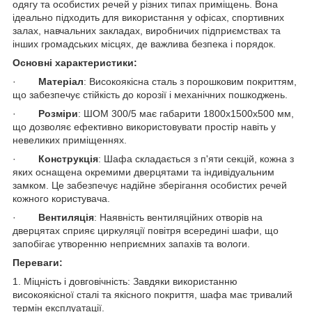
одягу та особистих речей у різних типах приміщень. Вона
ідеально підходить для використання у офісах, спортивних
залах, навчальних закладах, виробничих підприємствах та
інших громадських місцях, де важлива безпека і порядок.
Основні характеристики:
·
Матеріал
: Високоякісна сталь з порошковим покриттям,
що забезпечує стійкість до корозії і механічних пошкоджень.
·
Розміри
: ШОМ 300/5 має габарити 1800х1500х500 мм,
що дозволяє ефективно використовувати простір навіть у
невеликих приміщеннях.
·
Конструкція
: Шафа складається з п'яти секцій, кожна з
яких оснащена окремими дверцятами та індивідуальним
замком. Це забезпечує надійне зберігання особистих речей
кожного користувача.
·
Вентиляція
: Наявність вентиляційних отворів на
дверцятах сприяє циркуляції повітря всередині шафи, що
запобігає утворенню неприємних запахів та вологи.
Переваги:
1. Міцність і довговічність: Завдяки використанню
високоякісної сталі та якісного покриття, шафа має тривалий
термін експлуатації.