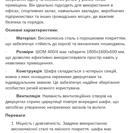
приміщень. Він ідеально підходить для використання в
офісах, спортивних залах, навчальних закладах, виробничих
підприємствах та інших громадських місцях, де важливі
безпека та порядок.
Основні характеристики:
·
Матеріал
: Високоякісна сталь з порошковим покриттям,
що забезпечує стійкість до корозії та механічних пошкоджень.
·
Розміри
: ШОМ 400/4 має габарити 1800х1600х500 мм,
що дозволяє ефективно використовувати простір навіть у
невеликих приміщеннях.
·
Конструкція
: Шафа складається з чотирьох секцій,
кожна з яких оснащена окремими дверцятами та
індивідуальним замком. Це забезпечує надійне зберігання
особистих речей кожного користувача.
·
Вентиляція
: Наявність вентиляційних отворів на
дверцятах сприяє циркуляції повітря всередині шафи, що
запобігає утворенню неприємних запахів та вологи.
Переваги
:
Міцність і довговічність: Завдяки використанню
високоякісної сталі та якісного покриття, шафа має