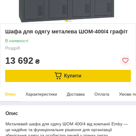
Шафа для одягу металева ШОМ-400/4 графіт
В наявності
Роздріб
13 692
₴
Купити
Опис
Характеристики
Доставка
Оплата
Умови п
Опис
Металевий шафа для одягу ШОМ 400/4 від компанії Emby —
це надійне та функціональне рішення для організації
зберігання одягу та особистих речей у різних типах