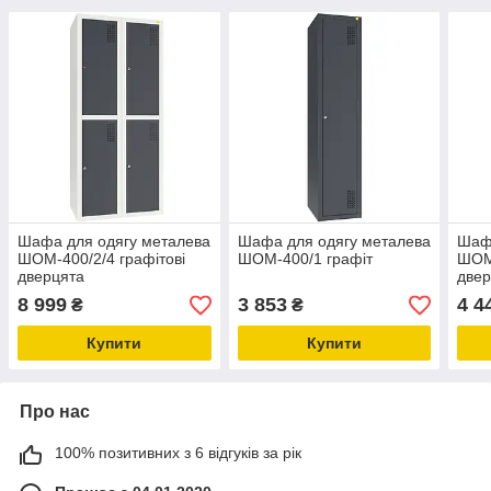
Шафа для одягу металева
Шафа для одягу металева
Шафа
ШОМ-400/2/4 графітові
ШОМ-400/1 графіт
ШОМ-
дверцята
двер
8 999
3 853
4 4
₴
₴
Купити
Купити
Про нас
100% позитивних з 6 відгуків за рік