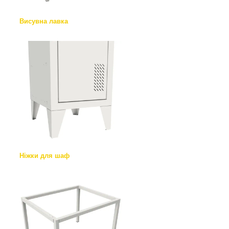
Висувна лавка
Ніжки для шаф