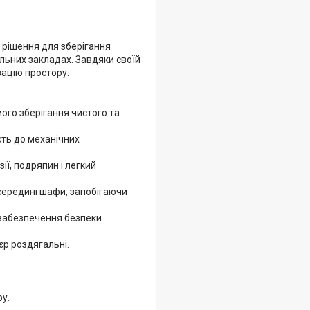
 рішення для зберігання
льних закладах. Завдяки своїй
зацію простору.
ого зберігання чистого та
сть до механічних
ї, подряпин і легкий
середині шафи, запобігаючи
забезпечення безпеки
єр роздягальні.
у.