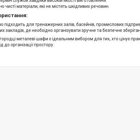
ермін служби завдяки високій якості виготовлення.
но чисті матеріали, які не містять шкідливих речовин.
ористання:
 підходить для тренажерних залів, басейнів, промислових підприєм
их закладів, де необхідно організувати зручне та безпечне зберіга
ородці металеві шафи є ідеальним вибором для тих, хто цінує прак
ід до організації простору.