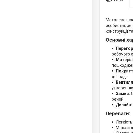
Металева шаф
особистих реч
конструкції т
Основні ха
Перегор
робочого о
Матеріа
пошкодже
Покритт
догляд.
Вентиля
утворенню
Замки:
О
речей.
Дизайн:
Переваги:
Легкість
Можливіс