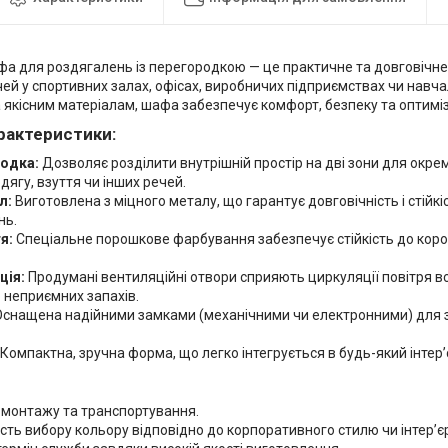
а для роздягалень із перегородкою — це практичне та довговічне
ей у спортивних залах, офісах, виробничих підприємствах чи навча
а якісним матеріалам, шафа забезпечує комфорт, безпеку та оптимі
рактеристики:
одка:
Дозволяє розділити внутрішній простір на дві зони для окрем
дягу, взуття чи інших речей.
л:
Виготовлена з міцного металу, що гарантує довговічність і стійкі
нь.
я:
Спеціальне порошкове фарбування забезпечує стійкість до корозі
ція:
Продумані вентиляційні отвори сприяють циркуляції повітря в
 неприємних запахів.
снащена надійними замками (механічними чи електронними) для 
Компактна, зручна форма, що легко інтегрується в будь-який інтер’
 монтажу та транспортування.
ть вибору кольору відповідно до корпоративного стилю чи інтер’єр