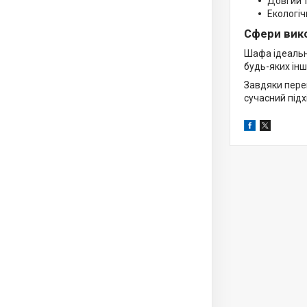
Довгий т
Екологіч
Сфери вик
Шафа ідеально
будь-яких інш
Завдяки перег
сучасний підх