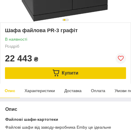
Шaфа файлова PR-3 графіт
В наявності
Роздріб
22 443
₴
Купити
Опис
Характеристики
Доставка
Оплата
Умови п
Опис
Файлові шафи-картотеки
Файлові шафи від заводу-виробника Emby це ідеальне