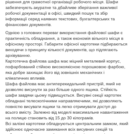
рішення для грамотної організації робочого місця. Шафи
забезпечують акуратне та дбайливе зберігання важливої ​​
робочої документації в офісі, швидкий пошук та збір
інформації серед наявних текстових, бухгалтерських та
фінансових документів.
Однією з головних переваг використання файлової шафи є
практичність обладнання, а також економія вільного місця в
офісному просторі. Габарити офісної картотеки підбираються
виходячи з принципу кількості документів, що підлягають
архівуванню.
Картотечна файлова шафа має міцний металевий корпус,
пофарбований стійкою високоякісною порошковою фарбою,
яка добре захищає його від зовнішніх механічних і
кліматичних впливів.
Шафа файлова має антиперекидальний пристрій, який не
дозволяє висунути за раз більше одного ящика. Стійкість
шафи завдяки цьому підвищується. Висувні секції картотек
обладнані телескопічними направляючими, які дозволяють
повністю висувати ящики та легко отримувати доступ до
всього вмісту. Залежно від моделі максимальне навантаження
на полицю становить від 15 до 30 кілограмів.
Всі залізні картотеки обладнуються центральним замком, який
здійснює одночасне замикання всіх висувних секцій та