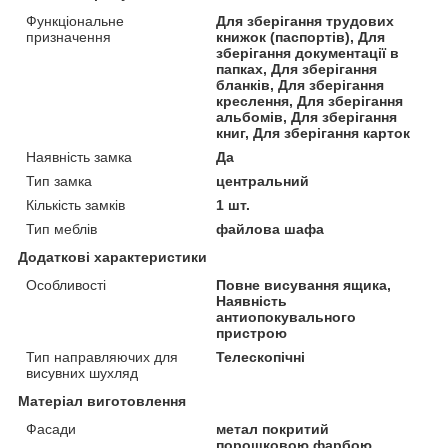
Функціональне
Для зберігання трудових
призначення
книжок (паспортів), Для
зберігання документації в
папках, Для зберігання
бланків, Для зберігання
креслення, Для зберігання
альбомів, Для зберігання
книг, Для зберігання карток
Наявність замка
Да
Тип замка
центральний
Кількість замків
1 шт.
Тип меблів
файлова шафа
Додаткові характеристики
Особливості
Повне висування ящика,
Наявність
антиопокувального
пристрою
Тип направляючих для
Телескопічні
висувних шухляд
Матеріал виготовлення
Фасади
метал покритий
порошковою фарбою