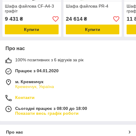
Шaфа файлова CF-А4-3
Шaфа файлова PR-4
Шаф
графіт
граф
9 431
24 614
11 
₴
₴
Купити
Купити
Про нас
100% позитивних з 6 відгуків за рік
Працює з 04.01.2020
м. Кременчук
Кременчук, Україна
Контакти
Сьогодні працює з 08:00 до 18:00
Показати весь графік роботи
Про нас