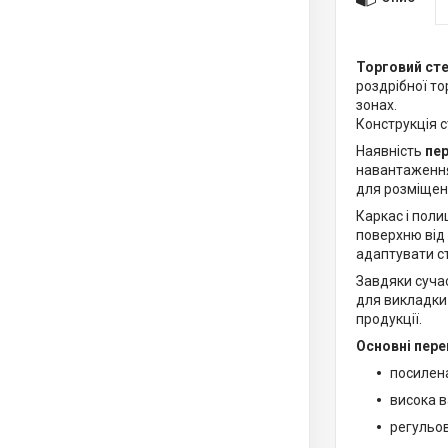
Торговий ст
роздрібної то
зонах.
Конструкція 
Наявність
пер
навантаження
для розміщен
Каркас і полиц
поверхню від
адаптувати ст
Завдяки сучас
для викладки 
продукції.
Основні пере
посилен
висока 
регульов