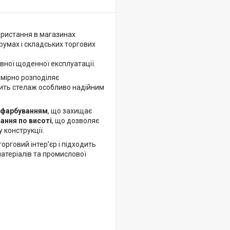
ористання в магазинах
румах і складських торгових
вної щоденної експлуатації.
омірно розподіляє
бить стелаж особливо надійним
 фарбуванням
, що захищає
ання по висоті
, що дозволяє
 конструкції.
орговий інтер’єр і підходить
матеріалів та промислової