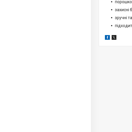
порошко
захисні 
зручні т
підходит