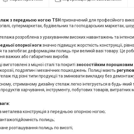
елаж з передньою ногою
TSH
призначений для професійного вик
ргівлі, супермаркетах, будівельних та господарських маркетах, шоу
стелажа розроблена з урахуванням високих навантажень та інтенси
едньої опорної ноги
значно підвищує жорсткість конструкції, рівн
 та запобігає деформаціям полиць при великій вазі товару. Це ро
ня важких або габаритних виробів.
і виготовлені з міцної сталі та покриті
зносостійким порошковим
 корозії, подряпин і механічних пошкоджень. Полиці мають
регулюв
елаж під різні типи продукції та змінювати викладку без демонтажу
ному, стриманому дизайну стелаж легко інтегрується в будь-який т
продуктів харчування, інструменту, побутових товарів, витратних 
ваги:
а металева конструкція з передньою опорною ногою;
вантажопідйомність полиць;
ане розташування полиць по висоті;