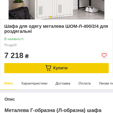
Шафа для одягу металева ШОМ-Л-400/2/4 для
роздягальні
В наявності
Роздріб
7 218
₴
Купити
Опис
Характеристики
Доставка
Оплата
Умови п
Опис
Металева Г-образна (Л-образна) шафа