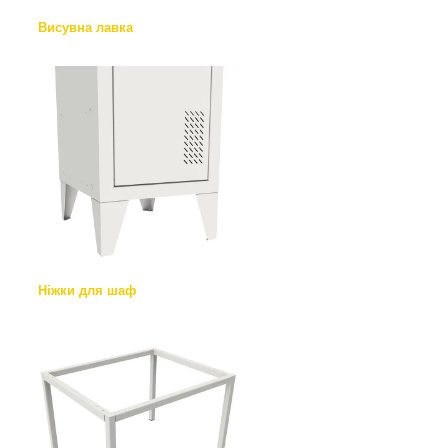
Висувна лавка
Ніжки для шаф