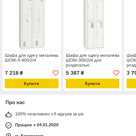
Шафа для одягу металева
Шафа для одягу металева
Шафа
ШОМ-Л-400/2/4
ШОМ-300/2/4 для
ШОМ-
роздягальні
роз
7 218
5 387
3 7
₴
₴
Купити
Купити
Про нас
100% позитивних з 6 відгуків за рік
Працює з 04.01.2020
м. Кременчук