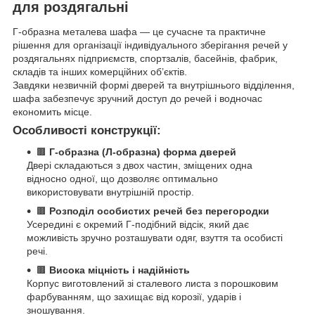
для роздягальні
Г-образна металева шафа — це сучасне та практичне
рішення для організації індивідуального зберігання речей у
роздягальнях підприємств, спортзалів, басейнів, фабрик,
складів та інших комерційних об’єктів.
Завдяки незвичній формі дверей та внутрішнього відділення,
шафа забезпечує зручний доступ до речей і водночас
економить місце.
Особливості конструкції:
🟫
Г-образна (Л-образна) форма дверей
Двері складаються з двох частин, зміщених одна
відносно одної, що дозволяє оптимально
використовувати внутрішній простір.
🟫
Розподіл особистих речей без перегородки
Усередині є окремий Г-подібний відсік, який дає
можливість зручно розташувати одяг, взуття та особисті
речі.
🟫
Висока міцність і надійність
Корпус виготовлений зі сталевого листа з порошковим
фарбуванням, що захищає від корозії, ударів і
зношування.