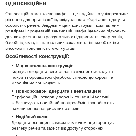
односекційна
Односекційна металева шафа — це надійне та універсальне
рішення для організації індивідуального зберігання одягу та
особистих речей. Завдяки міцній конструкції, компактним
розмірам і продуманій вентиляції, шафа ідеально підходить
для використання в роздягальнях підприємств, спортзалів,
басейнів, складів, навчальних закладів та інших об’єктів з
високою інтенсивністю експлуатації.
Особливості конструкції:
Міцна сталева конструкція
Корпус і дверцята виготовлені з якісного металу та
покриті порошковою фарбою, стійкою до корозії та
механічних пошкоджень.
Повнорозмірні дверцята з вентиляцією
Перфораційні отвори у верхній та нижній частині
забезпечують постійний повітрообмін і запобігають
накопиченню неприємних запахів.
Надійний замок
Дверцята оснащені замком із ключем, що гарантує
безпеку речей та захист від доступу сторонніх.