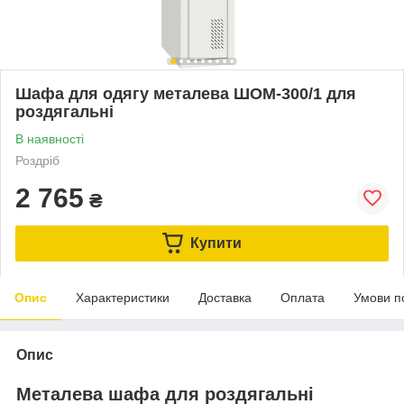
Шафа для одягу металева ШОМ-300/1 для
роздягальні
В наявності
Роздріб
2 765
₴
Купити
Опис
Характеристики
Доставка
Оплата
Умови п
Опис
Металевa шафa для роздягальні