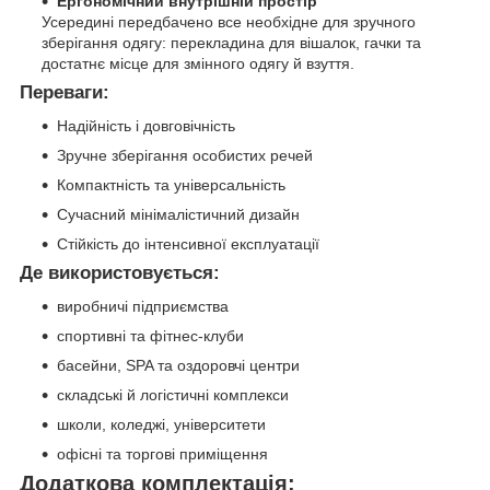
Ергономічний внутрішній простір
Усередині передбачено все необхідне для зручного
зберігання одягу: перекладина для вішалок, гачки та
достатнє місце для змінного одягу й взуття.
Переваги:
Надійність і довговічність
Зручне зберігання особистих речей
Компактність та універсальність
Сучасний мінімалістичний дизайн
Стійкість до інтенсивної експлуатації
Де використовується:
виробничі підприємства
спортивні та фітнес-клуби
басейни, SPA та оздоровчі центри
складські й логістичні комплекси
школи, коледжі, університети
офісні та торгові приміщення
Додаткова комплектація: