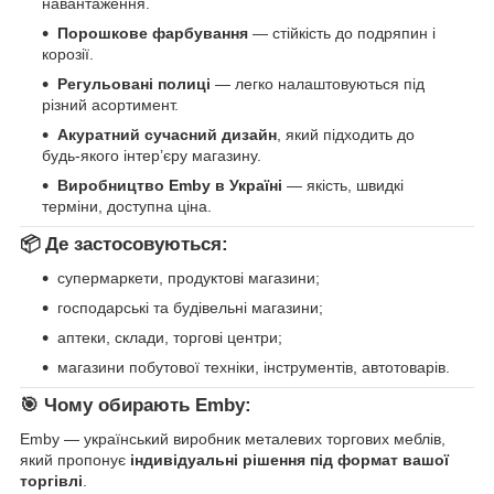
навантаження.
Порошкове фарбування
— стійкість до подряпин і
корозії.
Регульовані полиці
— легко налаштовуються під
різний асортимент.
Акуратний сучасний дизайн
, який підходить до
будь-якого інтер’єру магазину.
Виробництво Emby в Україні
— якість, швидкі
терміни, доступна ціна.
📦 Де застосовуються:
супермаркети, продуктові магазини;
господарські та будівельні магазини;
аптеки, склади, торгові центри;
магазини побутової техніки, інструментів, автотоварів.
🎯 Чому обирають Emby:
Emby — український виробник металевих торгових меблів,
який пропонує
індивідуальні рішення під формат вашої
торгівлі
.