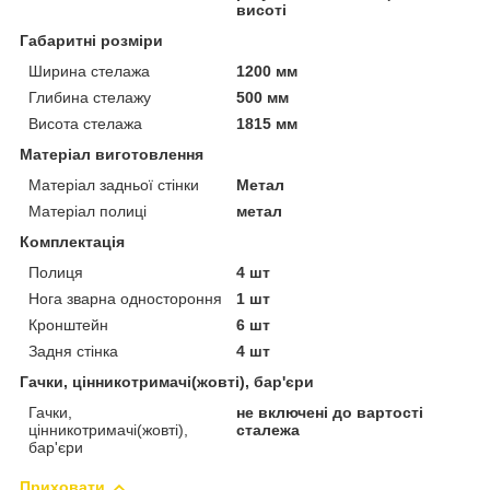
висоті
Габаритні розміри
Ширина стелажа
1200 мм
Глибина стелажу
500 мм
Висота стелажа
1815 мм
Матеріал виготовлення
Матеріал задньої стінки
Метал
Матеріал полиці
метал
Комплектація
Полиця
4 шт
Нога зварна одностороння
1 шт
Кронштейн
6 шт
Задня стінка
4 шт
Гачки, цінникотримачі(жовті), бар'єри
Гачки,
не включені до вартості
цінникотримачі(жовті),
сталежа
бар'єри
Приховати