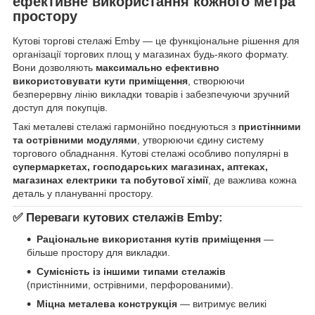
ефективне використання кожного метра
простору
Кутові торгові стелажі Emby — це функціональне рішення для
організації торгових площ у магазинах будь-якого формату.
Вони дозволяють
максимально ефективно
використовувати кути приміщення
, створюючи
безперервну лінію викладки товарів і забезпечуючи зручний
доступ для покупців.
Такі металеві стелажі гармонійно поєднуються з
пристінними
та острівними модулями
, утворюючи єдину систему
торгового обладнання. Кутові стелажі особливо популярні в
супермаркетах, господарських магазинах, аптеках,
магазинах електрики та побутової хімії
, де важлива кожна
деталь у плануванні простору.
✅ Переваги кутових стелажів Emby:
Раціональне використання кутів приміщення
—
більше простору для викладки.
Сумісність із іншими типами стелажів
(пристінними, острівними, перфорованими).
Міцна металева конструкція
— витримує великі