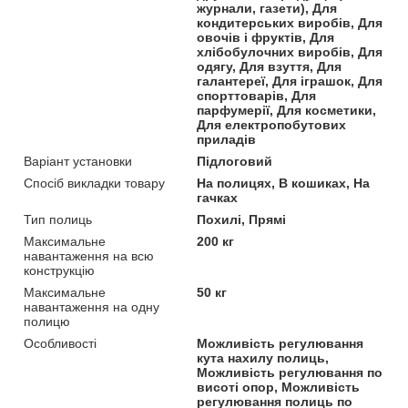
журнали, газети), Для
кондитерських виробів, Для
овочів і фруктів, Для
хлібобулочних виробів, Для
одягу, Для взуття, Для
галантереї, Для іграшок, Для
спорттоварів, Для
парфумерії, Для косметики,
Для електропобутових
приладів
Варіант установки
Підлоговий
Спосіб викладки товару
На полицях, В кошиках, На
гачках
Тип полиць
Похилі, Прямі
Максимальне
200 кг
навантаження на всю
конструкцію
Максимальне
50 кг
навантаження на одну
полицю
Особливості
Можливість регулювання
кута нахилу полиць,
Можливість регулювання по
висоті опор, Можливість
регулювання полиць по