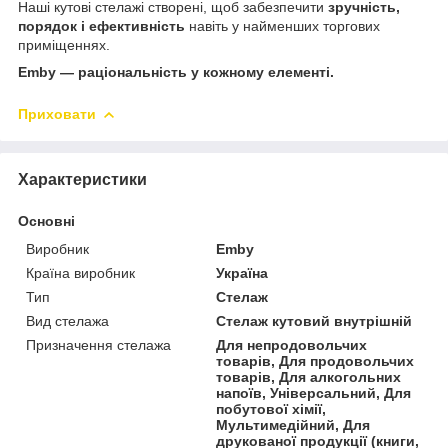
Наші кутові стелажі створені, щоб забезпечити
зручність,
порядок і ефективність
навіть у найменших торгових
приміщеннях.
Emby — раціональність у кожному елементі.
Приховати
Характеристики
Основні
Виробник
Emby
Країна виробник
Україна
Тип
Стелаж
Вид стелажа
Стелаж кутовий внутрішній
Призначення стелажа
Для непродовольчих
товарів, Для продовольчих
товарів, Для алкогольних
напоїв, Універсальний, Для
побутової хімії,
Мультимедійний, Для
друкованої продукції (книги,