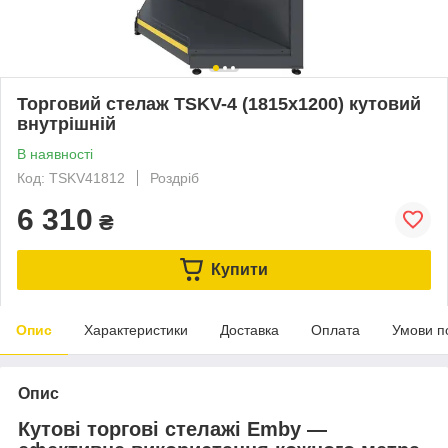
Торговий стелаж TSKV-4 (1815х1200) кутовий
внутрішній
В наявності
Код: TSKV41812
Роздріб
6 310
₴
Купити
Опис
Характеристики
Доставка
Оплата
Умови п
Опис
Кутові торгові стелажі Emby —