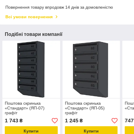
Повернення товару впродовж 14 днів за домовленістю
Всі умови повернення
Подібні товари компанії
Поштова скринька
Поштова скринька
Пошт
«Стандарт» (ЯП-07)
«Стандарт» (ЯП-05)
«Ста
графіт
графіт
1 743
1 245
747
₴
₴
Купити
Купити