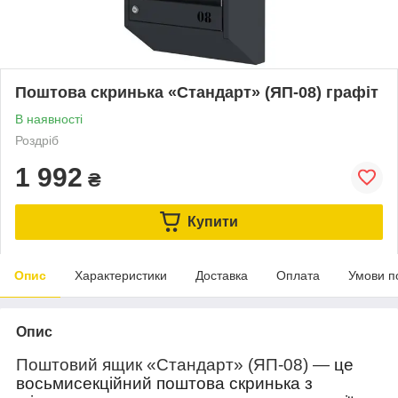
Поштова скринька «Стандарт» (ЯП-08) графіт
В наявності
Роздріб
1 992
₴
Купити
Опис
Характеристики
Доставка
Оплата
Умови п
Опис
Поштовий ящик «Стандарт» (ЯП-08) —
це
восьмисекційний
поштова скринька з