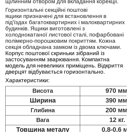
щілинним отвором для вкладання корекції.
Горизонтальні секційні поштові
ящики призначені для встановлення в
під'їздах багатоквартирних і малоквартирних
будинків. Ящики виготовлені з
холоднокатаної листової сталі, пофарбовані
полімерно-порошковим покриттям. Кожна
секція обладнана замком із двома ключами.
Корпус поштової скриньки зібраний із
застосуванням зварювання. Компактна
модель для невеликих приміщень. Відкриття
дверцят відбувається горизонтально.
Характеристики:
970 мм.
Висота
Ширина
390 мм.
200 мм.
Глибина
12 кг.
Вага
Товщина металу
0,8-0,6 м