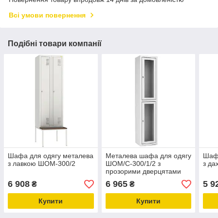
Всі умови повернення
Подібні товари компанії
Шафа для одягу металева
Металева шафа для одягу
Шафа
з лавкою ШОМ-300/2
ШОМ/С-300/1/2 з
з д
прозорими дверцятами
6 908
6 965
5 9
₴
₴
Купити
Купити