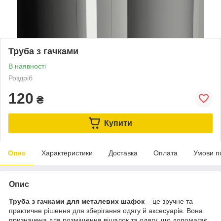
Труба з гачками
В наявності
Роздріб
120
₴
Купити
Опис
Характеристики
Доставка
Оплата
Умови п
Опис
Труба з гачками для металевих шафок
– це зручне та
практичне рішення для зберігання одягу й аксесуарів. Вона
призначена для розміщення вішалок та одягу, що допомагає