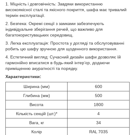
1. Міцність і довговічність: Завдяки використанню
високоякісної сталі та якісного покриття, шафа має тривалий
термін експлуатації.
2. Безпека: Окремі секції з замками забезпечують
індивідуальне зберігання речей, що важливо для
багатокористувацьких середовищ.
3. Легка експлуатація: Простота у догляді та обслуговуванні
робить цю шафу зручною для щоденного використання.
4. Естетичний вигляд: Сучасний дизайн шафи дозволяє їй
гармонійно вписатися в будь-який інтер’єр, додаючи
приміщенню акуратності та порядку.
Характеристики:
Ширина (мм)
600
Глибина (мм)
500
Висота
1800
Кількість секцій (шт.)*
4
Вага, кг
34
Колір
RAL 7035