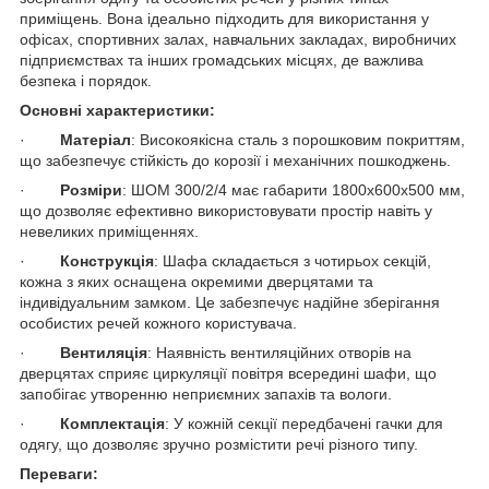
приміщень. Вона ідеально підходить для використання у
офісах, спортивних залах, навчальних закладах, виробничих
підприємствах та інших громадських місцях, де важлива
безпека і порядок.
Основні характеристики:
·
Матеріал
: Високоякісна сталь з порошковим покриттям,
що забезпечує стійкість до корозії і механічних пошкоджень.
·
Розміри
: ШОМ 300/2/4 має габарити 1800х600х500 мм,
що дозволяє ефективно використовувати простір навіть у
невеликих приміщеннях.
·
Конструкція
: Шафа складається з чотирьох секцій,
кожна з яких оснащена окремими дверцятами та
індивідуальним замком. Це забезпечує надійне зберігання
особистих речей кожного користувача.
·
Вентиляція
: Наявність вентиляційних отворів на
дверцятах сприяє циркуляції повітря всередині шафи, що
запобігає утворенню неприємних запахів та вологи.
·
Комплектація
: У кожній секції передбачені гачки для
одягу, що дозволяє зручно розмістити речі різного типу.
Переваги: