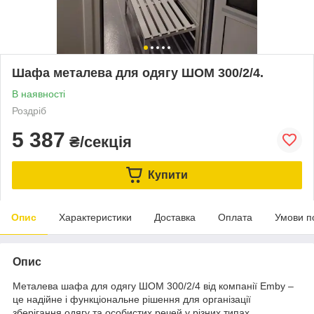
Шафа металева для одягу ШОМ 300/2/4.
В наявності
Роздріб
5 387
₴/секція
Купити
Опис
Характеристики
Доставка
Оплата
Умови п
Опис
Металева шафа для одягу ШОМ 300/2/4 від компанії Emby –
це надійне і функціональне рішення для організації
зберігання одягу та особистих речей у різних типах