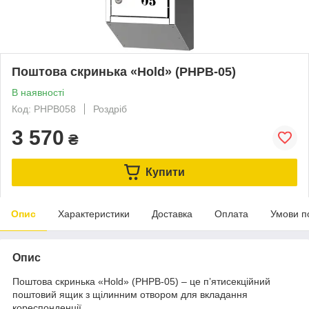
Поштова скринька «Hold» (PHPB-05)
В наявності
Код: PHPB058
Роздріб
3 570
₴
Купити
Опис
Характеристики
Доставка
Оплата
Умови п
Опис
Поштова скринька «Hold» (PHPB-05) – це п’ятисекційний
поштовий ящик з щілинним отвором для вкладання
кореспонденції.