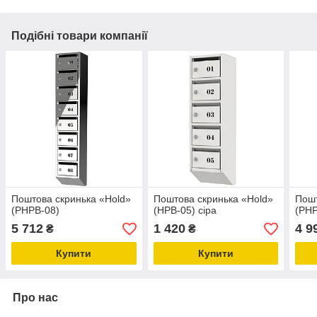
Подібні товари компанії
Поштова скринька «Hold»
Поштова скринька «Hold»
Пошт
(PHPB-08)
(HPB-05) сіра
(PHP
5 712
1 420
4 9
₴
₴
Купити
Купити
Про нас