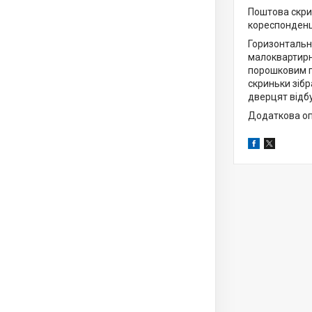
Поштова скри
кореспонденці
Горизонтальні
малоквартирни
порошковим п
скриньки зіб
дверцят відб
Додаткова опц