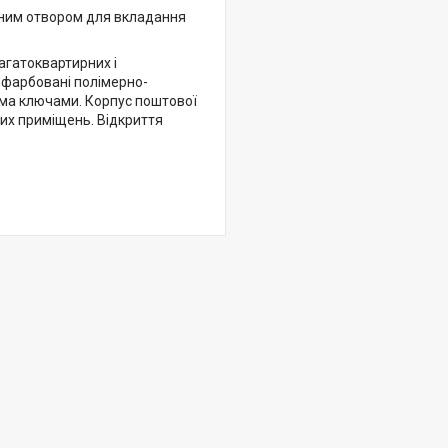
нним отвором для вкладання
агатоквартирних і
пофарбовані полімерно-
-ма ключами. Корпус поштової
их приміщень. Відкриття