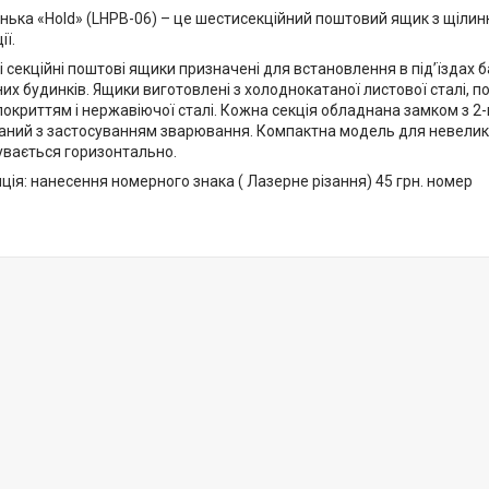
нька «Hold» (LHPB-06) – це шестисекційний поштовий ящик з щіли
ї.
 секційні поштові ящики призначені для встановлення в під’їздах б
х будинків. Ящики виготовлені з холоднокатаної листової сталі, 
окриттям і нержавіючої сталі. Кожна секція обладнана замком з 2
раний з застосуванням зварювання. Компактна модель для невелик
увається горизонтально.
ія: нанесення номерного знака ( Лазерне різання) 45 грн. номер