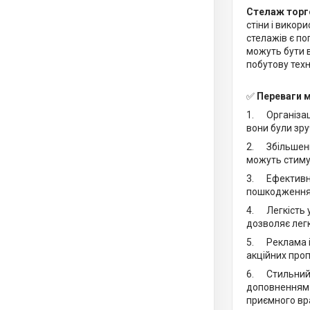
Стелаж торг
стіни і викор
стелажів є по
можуть бути в
побутову техні
✅
Переваги м
1. Організаці
вони були зру
2. Збільшенн
можуть стиму
3. Ефективне
пошкодження 
4. Легкість 
дозволяє легк
5. Реклама і
акційних проп
6. Стильний в
доповненням 
приємного вра