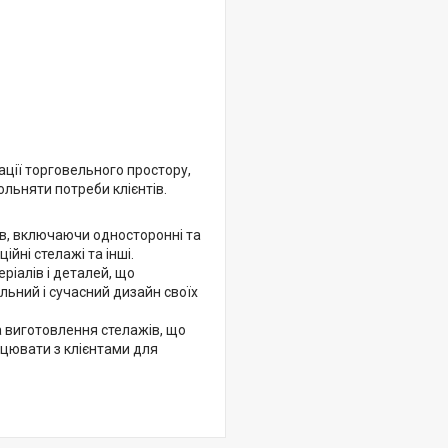
ації торговельного простору,
ольняти потреби клієнтів.
ів, включаючи односторонні та
ійні стелажі та інші.
іалів і деталей, що
льний і сучасний дизайн своїх
 виготовлення стелажів, що
ацювати з клієнтами для