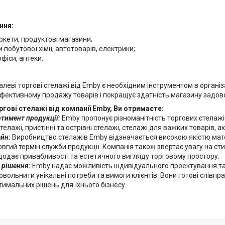
ння:
кети, продуктові магазини;
 побутової хімії, автотоварів, електрики;
офіси, аптеки.
леві торгові стелажі від Emby є необхідним інструментом в організ
ефективному продажу товарів і покращує здатність магазину задов
гові стелажі від компанії Emby, Ви отримаєте:
тимент продукції:
Emby пропонує різноманітність торгових стелаж
елажі, пристінні та острівні стелажі, стелажі для важких товарів, акц
айн:
Виробництво стелажів Emby відзначається високою якістю матер
вгий термін служби продукції. Компанія також звертає увагу на сти
додає привабливості та естетичного вигляду торговому простору.
 рішення:
Emby надає можливість індивідуального проектування та
вольнити унікальні потреби та вимоги клієнтів. Вони готові співпр
имальних рішень для їхнього бізнесу.