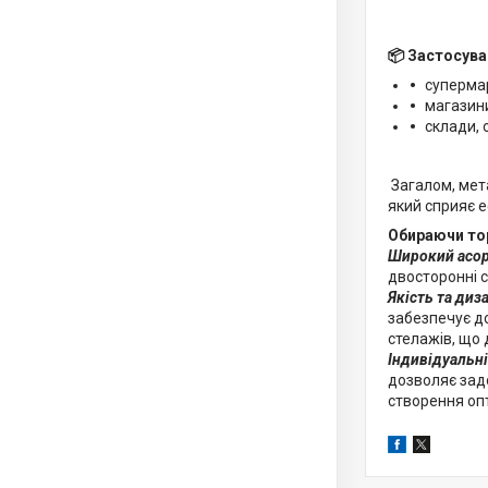
📦
Застосува
супермар
магазини
склади, 
Загалом, мета
який сприяє 
Обираючи тор
Широкий асор
двосторонні ст
Якість та диз
забезпечує до
стелажів, що 
Індивідуальні
дозволяє задо
створення опт