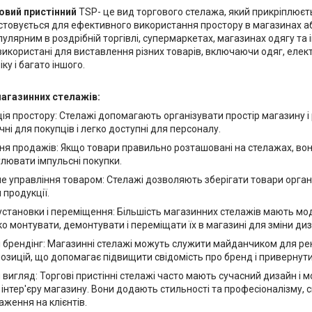
овий пристінний
TSP- це вид торгового стелажа, який прикріплюєт
истовується для ефективного використання простору в магазинах аб
пулярним в роздрібній торгівлі, супермаркетах, магазинах одягу та 
икористані для виставлення різних товарів, включаючи одяг, електр
ку і багато іншого.
агазинних стелажів:
я простору: Стелажі допомагають організувати простір магазину і 
чні для покупців і легко доступні для персоналу.
я продажів: Якщо товари правильно розташовані на стелажах, вони 
лювати імпульсні покупки.
 управління товаром: Стелажі дозволяють зберігати товари орган
продукції.
установки і переміщення: Більшість магазинних стелажів мають мо
о монтувати, демонтувати і переміщати їх в магазині для зміни ди
 брендінг: Магазинні стелажі можуть служити майданчиком для рек
озицій, що допомагає підвищити свідомість про бренд і привернути
игляд: Торгові пристінні стелажі часто мають сучасний дизайн і 
інтер'єру магазину. Вони додають стильності та професіоналізму,
ження на клієнтів.