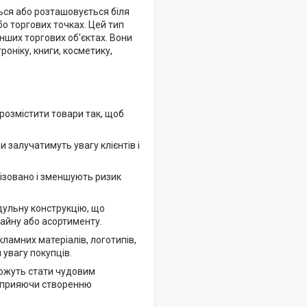
ься або розташовується біля
о торгових точках. Цей тип
інших торгових об'єктах. Вони
оніку, книги, косметику,
розмістити товари так, щоб
залучатимуть увагу клієнтів і
ізовано і зменшують ризик
дульну конструкцію, що
зайну або асортименту.
ламних матеріалів, логотипів,
 увагу покупців.
можуть стати чудовим
 сприяючи створенню