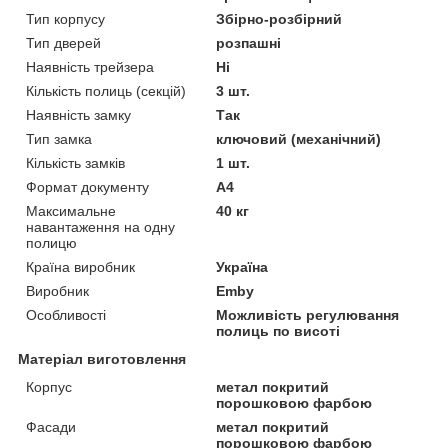
Тип корпусу
Збірно-розбірний
Тип дверей
розпашні
Наявність трейзера
Ні
Кількість полиць (секцій)
3 шт.
Наявність замку
Так
Тип замка
ключовий (механічний)
Кількість замків
1 шт.
Формат документу
А4
Максимальне
40 кг
навантаження на одну
полицю
Країна виробник
Україна
Виробник
Emby
Особливості
Можливість регулювання
полиць по висоті
Матеріал виготовлення
Корпус
метал покритий
порошковою фарбою
Фасади
метал покритий
порошковою фарбою