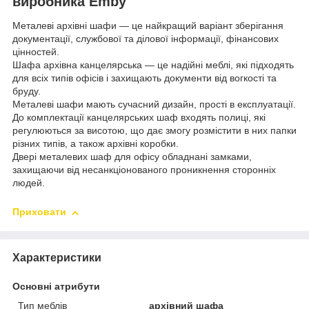
виробника Emby
Металеві архівні шафи — це найкращий варіант зберігання
документації, службової та ділової інформації, фінансових
цінностей.
Шафа архівна канцелярська — це надійні меблі, які підходять
для всіх типів офісів і захищають документи від вогкості та
бруду.
Металеві шафи мають сучасний дизайн, прості в експлуатації.
До комплектації канцелярських шаф входять полиці, які
регулюються за висотою, що дає змогу розмістити в них папки
різних типів, а також архівні коробки.
Двері металевих шаф для офісу обладнані замками,
захищаючи від несанкціонованого проникнення сторонніх
людей.
Приховати
Характеристики
Основні атрибути
Тип меблів
архівний шафа