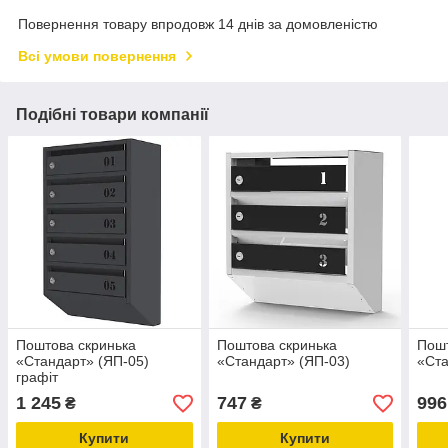
Повернення товару впродовж 14 днів за домовленістю
Всі умови повернення
Подібні товари компанії
Поштова скринька
Поштова скринька
Пошт
«Стандарт» (ЯП-05)
«Стандарт» (ЯП-03)
«Ста
графіт
1 245
747
996
₴
₴
Купити
Купити