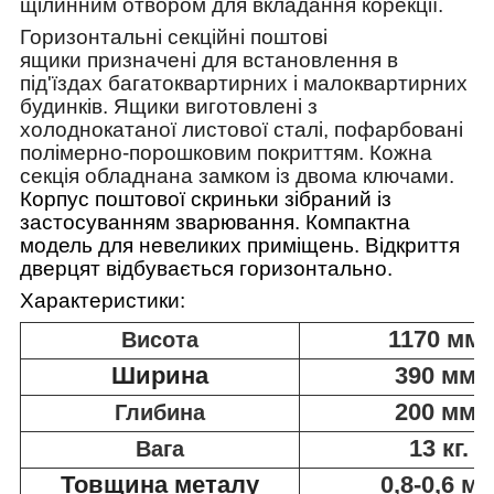
щілинним отвором для вкладання корекції.
Горизонтальні секційні поштові
ящики призначені для встановлення в
під'їздах багатоквартирних і малоквартирних
будинків. Ящики виготовлені з
холоднокатаної листової сталі, пофарбовані
полімерно-порошковим покриттям. Кожна
секція обладнана замком із двома ключами.
Корпус поштової скриньки зібраний із
застосуванням зварювання. Компактна
модель для невеликих приміщень. Відкриття
дверцят відбувається горизонтально.
Характеристики:
1170 мм.
Висота
Ширина
390 мм.
200 мм.
Глибина
13 кг.
Вага
Товщина металу
0,8-0,6 м