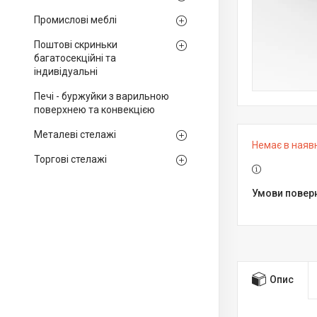
Промислові меблі
Поштові скриньки
багатосекційні та
індивідуальні
Печі - буржуйки з варильною
поверхнею та конвекцією
Металеві стелажі
Немає в наяв
Торгові стелажі
Опис