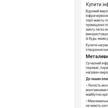
Купити і
Відомий виро
інфрачервоний
серії мають п
приміщенні пл
змогу легко в
використовуют
із будь-яким 
Купити нагрів
створення ко
Металевий
Сучасний інф
переваг, пор
нагрівач вирі
До інших плю
•
Легкість мо
монтажними к
майбутніх крі
•
Максимальний
не мають конт