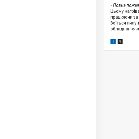
•
Повна пожеж
Цьому нагріва
працюючи за о
боїться пилу 
обладнання
н