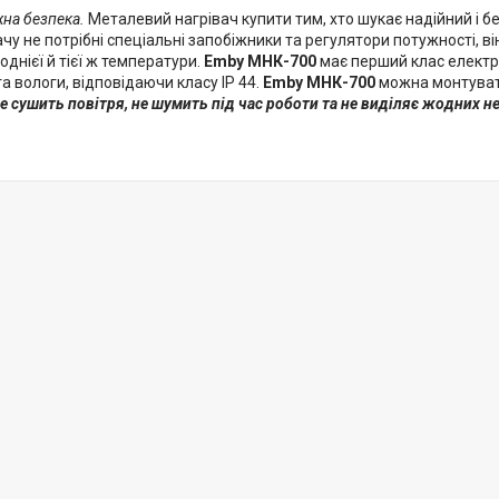
на безпека.
Металевий нагрівач купити тим, хто шукає надійний і 
чу не потрібні спеціальні запобіжники та регулятори потужності, він
днієї й тієї ж температури.
Emby МHК-700
має перший клас електр
та вологи, відповідаючи класу IP 44.
Emby МHК-700
можна монтуват
е сушить повітря, не шумить під час роботи та не виділяє жодних не