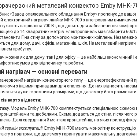
нфрачервоний металевий конвектор Emby MHK-7
бник «Завод опалювального обладнання Emby» пропонує до вашої
 електричний нагрівач лінійки MHK-700 з інтегрованим вимикачем.
отужність нагрівання 700 Вт, що досить для забезпечення комфорт
ощею до 14 квадратних метрів. Електропанель має габарити 60х120х
становити її на стіну за допомогою монтажних кріплень. Незалежно
ься для дому, дачі, офісів, магазинів, шкіл. На металевий нагріва
рівнем прибутку.
ач можна як для дому, так і для офісу — це найбільш економічний і
мфортних умов для відпочинку та роботи.
 нагрівач — основні переваги
рачервоний нагрівач конвекторного типу — це енергоефективний пр
івнюючи з іншими приладами для опалення. До них відносять наса
зняється дуже скромними розмірами, що дає змогу його розмістити
сів варто віднести:
нтажу
. Модель Emby МHК-700 комплектується спеціальною схемою к
ронштейнами та дюбелями. Схема додається до стіни, після чого 
плень. Далі свердління й монтаж кронштейнів, на яких прилад фіксу
 термін експлуатації
. Emby МHК-700 мають монолітну конструкцію 
акту з повітрям, що дає змогу гарантувати максимальну довговічні