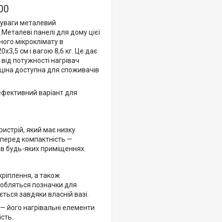
00
 уваги металевий
Металеві панелі для дому цієї
ного мікроклімату в
3,5 см і вагою 8,6 кг. Це дає
 від потужності нагрівач
ч ціна доступна для споживачів
 ефективний варіант для
истрій, який має низку
мперед
компактність —
 в будь-яких приміщеннях.
ріплення, а також
робляться позначки для
ється завдяки власній вазі.
— його нагрівальні елементи
сть.