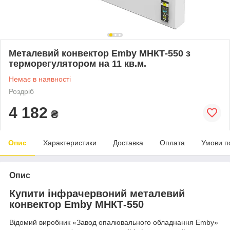
Металевий конвектор Emby MHКТ-550 з
терморегулятором на 11 кв.м.
Немає в наявності
Роздріб
4 182
₴
Опис
Характеристики
Доставка
Оплата
Умови п
Опис
Купити інфрачервоний металевий
конвектор Emby МHКТ-550
Відомий виробник «Завод опалювального обладнання Emby»