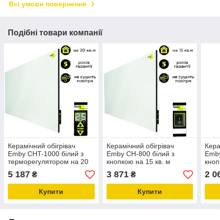
Всі умови повернення
Подібні товари компанії
Керамічний обігрівач
Керамічний обігрівач
Кера
Emby CHT-1000 білий з
Emby CH-800 білий з
Emby
терморегулятором на 20
кнопкою на 15 кв. м
кноп
кв. м
5 187
3 871
2 0
₴
₴
Купити
Купити