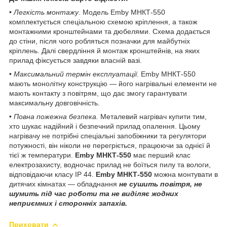
•
Легкість монтажу
. Модель Emby МHКТ-550
комплектується спеціальною схемою кріплення, а також
монтажними кронштейнами та дюбелями. Схема додається
до стіни, після чого робляться позначки для майбутніх
кріплень. Далі свердління й монтаж кронштейнів, на яких
прилад фіксується завдяки власній вазі.
•
Максимальний термін експлуатації
. Emby МHКТ-550
мають монолітну конструкцію — його нагрівальні елементи не
мають контакту з повітрям, що дає змогу гарантувати
максимальну довговічність.
•
Повна пожежна безпека.
Металевий нагрівач купити тим,
хто шукає надійний і безпечний прилад опалення. Цьому
нагрівачу не потрібні спеціальні запобіжники та регулятори
потужності, він ніколи не перегріється, працюючи за однієї й
тієї ж температури.
Emby МHКТ-550
має перший клас
електрозахисту, водночас прилад не боїться пилу та вологи,
відповідаючи класу IP 44.
Emby МHКТ-550
можна монтувати в
дитячих кімнатах — обладнання
не сушить повітря, не
шумить під час роботи та не виділяє жодних
неприємних і сторонніх запахів.
Приховати