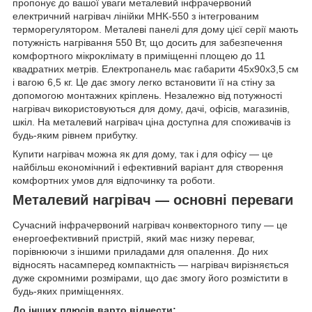
пропонує до вашої уваги металевий інфрачервоний
електричний нагрівач лінійки MHK-550 з інтегрованим
терморегулятором. Металеві панелі для дому цієї серії мають
потужність нагрівання 550 Вт, що досить для забезпечення
комфортного мікроклімату в приміщенні площею до 11
квадратних метрів. Електропанель має габарити 45х90х3,5 см
і вагою 6,5 кг. Це дає змогу легко встановити її на стіну за
допомогою монтажних кріплень. Незалежно від потужності
нагрівач використовуються для дому, дачі, офісів, магазинів,
шкіл. На металевий нагрівач ціна доступна для споживачів із
будь-яким рівнем прибутку.
Купити нагрівач можна як для дому, так і для офісу — це
найбільш економічний і ефективний варіант для створення
комфортних умов для відпочинку та роботи.
Металевий нагрівач — основні переваги
Сучасний інфрачервоний нагрівач конвекторного типу — це
енергоефективний пристрій, який має низку переваг,
порівнюючи з іншими приладами для опалення. До них
відносять насамперед
компактність — нагрівач вирізняється
дуже скромними розмірами, що дає змогу його розмістити в
будь-яких приміщеннях.
До інших плюсів варто віднести: