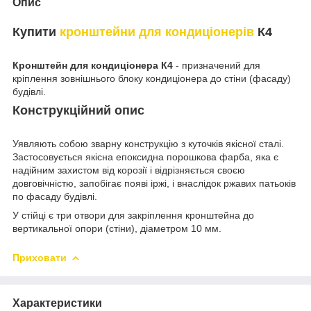
Опис
Купити
кронштейни для кондиціонерів
К4
Кронштейн для кондиціонера К4
- призначений для
кріплення зовнішнього блоку кондиціонера до стіни (фасаду)
будівлі.
Конструкційний опис
Уявляють собою зварну конструкцію з куточків якісної сталі.
Застосовується якісна епоксидна порошкова фарба, яка є
надійним захистом від корозії і відрізняється своєю
довговічністю, запобігає появі іржі, і внаслідок ржавих патьоків
по фасаду будівлі.
У стійці є три отвори для закріплення кронштейна до
вертикальної опори (стіни), діаметром 10 мм.
Приховати
Характеристики