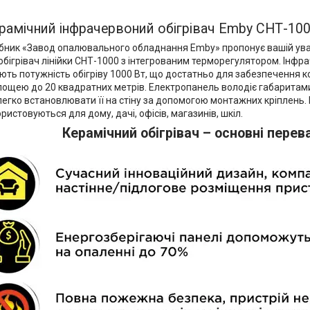
рамічний інфрачервоний обігрівач Emby СНТ-10
бник «Завод опалювального обладнання Emby» пропонує вашій ува
бігрівач лінійки СНТ-1000 з інтегрованим терморегулятором. Інфра
ають потужність обігріву 1000 Вт, що достатньо для забезпечення 
ощею до 20 квадратних метрів. Електропанель володіє габаритами 
егко встановлювати її на стіну за допомогою монтажних кріплень.
ористовуються для дому, дачі, офісів, магазинів, шкіл.
Керамічний обігрівач – основні перев