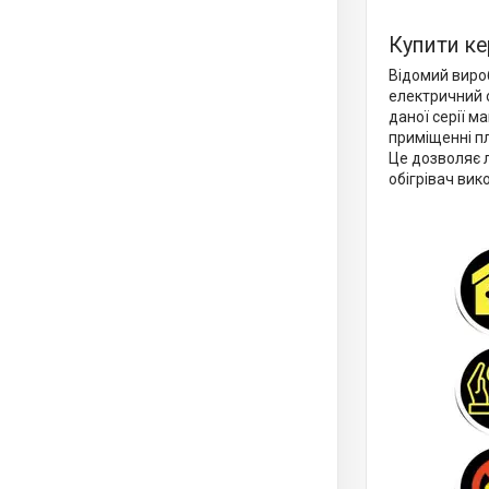
Купити ке
Відомий виро
електричний о
даної серії м
приміщенні пл
Це дозволяє л
обігрівач вик