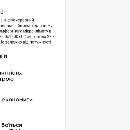
00
зі інфрачервоний
червоні обігрівачі для дому
комфортного мікроклімату в
60х1200х1.2 см і вагою 23 кг
 Не залежно від потужності
аги